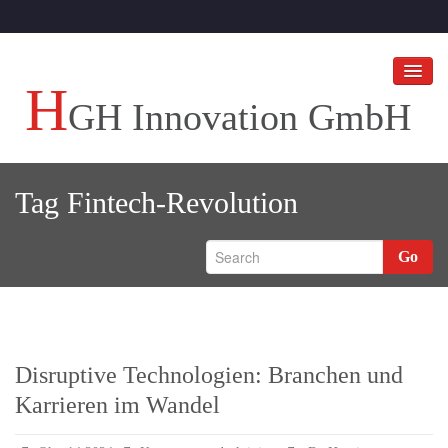
H
GH Innovation GmbH
HGH Innovation GmbH
Tag
Fintech-Revolution
Ihr Unternehmen an die Spitze bringen!
HGH BLOGS
Go
Referenzen
Disruptive Technologien: Branchen und
Karrieren im Wandel