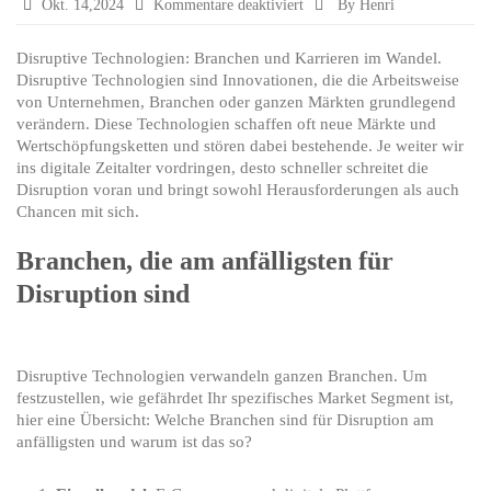
für
Okt. 14,2024
Kommentare deaktiviert
By Henri
Disruptive
Technologien:
Disruptive Technologien: Branchen und Karrieren im Wandel.
Branchen
Disruptive Technologien sind Innovationen, die die Arbeitsweise
und
von Unternehmen, Branchen oder ganzen Märkten grundlegend
Karrieren
verändern. Diese Technologien schaffen oft neue Märkte und
im
Wertschöpfungsketten und stören dabei bestehende. Je weiter wir
Wandel
ins digitale Zeitalter vordringen, desto schneller schreitet die
Disruption voran und bringt sowohl Herausforderungen als auch
Chancen mit sich.
Branchen, die am anfälligsten für
Disruption sind
Disruptive Technologien verwandeln ganzen Branchen. Um
festzustellen, wie gefährdet Ihr spezifisches Market Segment ist,
hier eine Übersicht: Welche Branchen sind für Disruption am
anfälligsten und warum ist das so?