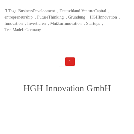
,
,
Tags
BusinessDevelopment
Deutschland VentureCapital
,
,
,
,
entrepreneurship
FutureThinking
Gründung
HGHInnovation
,
,
,
,
Innovation
Investieren
MutZurInnovation
Startups
TechMadeInGermany
1
HGH Innovation GmbH