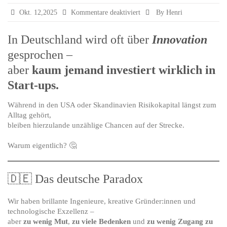
für
Okt. 12,2025
Kommentare deaktiviert
By Henri
Investieren
in
In Deutschland wird oft über
Innovation
Start-
gesprochen –
ups:
Die
aber
kaum jemand investiert wirklich in
ungenutzte
Start-ups.
Chance
in
Deutschland
Während in den USA oder Skandinavien Risikokapital längst zum
Alltag gehört,
bleiben hierzulande unzählige Chancen auf der Strecke.
Warum eigentlich? 🤔
🇩🇪 Das deutsche Paradox
Wir haben brillante Ingenieure, kreative Gründer:innen und
technologische Exzellenz –
aber
zu wenig Mut
,
zu viele Bedenken
und
zu wenig Zugang zu