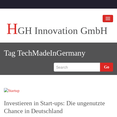
H
GH Innovation GmbH
HGH Innovation GmbH
Tag
TechMadeInGermany
Ihr Unternehmen an die Spitze bringen!
HGH BLOGS
Go
Referenzen
Investieren in Start-ups: Die ungenutzte
Chance in Deutschland