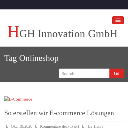
H
GH Innovation GmbH
HGH Innovation GmbH
Tag
Onlineshop
Ihr Unternehmen an die Spitze bringen!
HGH BLOGS
Go
Referenzen
So erstellen wir E-commerce Lösungen
für
Okt. 19,2020
Kommentare deaktiviert
By Henri