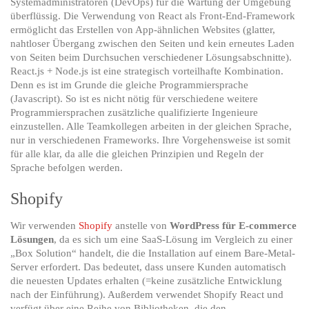
Systemadministratoren (DevOps) für die Wartung der Umgebung
überflüssig. Die Verwendung von React als Front-End-Framework
ermöglicht das Erstellen von App-ähnlichen Websites (glatter,
nahtloser Übergang zwischen den Seiten und kein erneutes Laden
von Seiten beim Durchsuchen verschiedener Lösungsabschnitte).
React.js + Node.js ist eine strategisch vorteilhafte Kombination.
Denn es ist im Grunde die gleiche Programmiersprache
(Javascript). So ist es nicht nötig für verschiedene weitere
Programmiersprachen zusätzliche qualifizierte Ingenieure
einzustellen. Alle Teamkollegen arbeiten in der gleichen Sprache,
nur in verschiedenen Frameworks. Ihre Vorgehensweise ist somit
für alle klar, da alle die gleichen Prinzipien und Regeln der
Sprache befolgen werden.
Shopify
Wir verwenden
Shopify
anstelle von
WordPress für E-commerce
Lösungen
, da es sich um eine SaaS-Lösung im Vergleich zu einer
„Box Solution“ handelt, die die Installation auf einem Bare-Metal-
Server erfordert. Das bedeutet, dass unsere Kunden automatisch
die neuesten Updates erhalten (=keine zusätzliche Entwicklung
nach der Einführung). Außerdem verwendet Shopify React und
verfügt über eine Reihe von Bibliotheken, die den