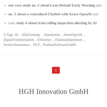
our case study no. 2 about Loan Default Early Warning
and
no. 3 about a centralized Chatbot with Azure OpenAI
and
case s
tudy 4 about train rolling inspection allerting by AI
,
,
,
,
Tags
AI
AIinGermany
Automation
AzureOpenAI
,
,
,
DigitalTransformation
Efficiency
FinancialOperations
,
,
InvoiceAutomation
NLP
PrathamSoftwareGmbH
1
HGH Innovation GmbH