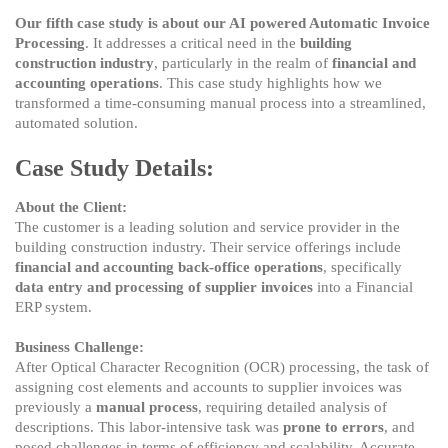
Invoice
Our fifth case study is about our AI powered Automatic Invoice
Processing
Processing
. It addresses a critical need in the
building
by
construction industry
, particularly in the realm of
financial and
AI
accounting operations
. This case study highlights how we
transformed a time-consuming manual process into a streamlined,
automated solution.
Case Study Details:
About the Client:
The customer is a leading solution and service provider in the
building construction industry. Their service offerings include
financial and accounting back-office operations
, specifically
data entry and processing of supplier invoices
into a Financial
ERP system.
Business Challenge:
After Optical Character Recognition (OCR) processing, the task of
assigning cost elements and accounts to supplier invoices was
previously a
manual process
, requiring detailed analysis of
descriptions. This labor-intensive task was
prone to errors
, and
posed challenges in terms of efficiency and scalability. Accurate