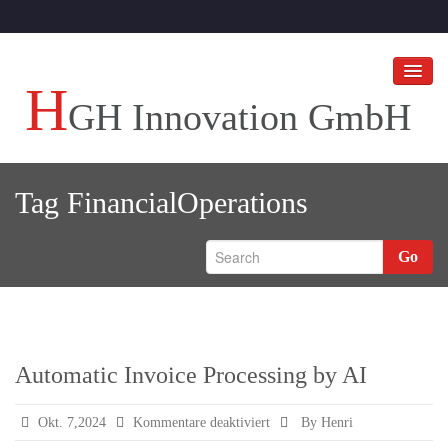
H
GH Innovation GmbH
HGH Innovation GmbH
Tag
FinancialOperations
Ihr Unternehmen an die Spitze bringen!
HGH BLOGS
Go
Referenzen
Automatic Invoice Processing by AI
für
Okt. 7,2024
Kommentare deaktiviert
By Henri
Automatic