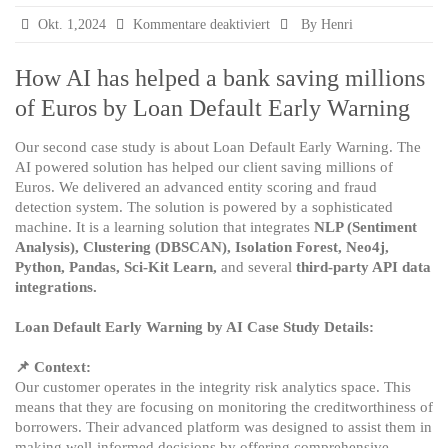
für
Okt. 1,2024
Kommentare deaktiviert
By Henri
Second
Case
How AI has helped a bank saving millions
Study
of Euros by Loan Default Early Warning
of
Pratham
Software
Our second case study is about Loan Default Early Warning. The
AI
AI powered solution has helped our client saving millions of
Service
Euros. We delivered an advanced entity scoring and fraud
detection system. The solution is powered by a sophisticated
machine. It is a learning solution that integrates
NLP (Sentiment
Analysis), Clustering (DBSCAN), Isolation Forest, Neo4j,
Python, Pandas, Sci-Kit Learn,
and several
third-party API data
integrations.
Loan Default Early Warning by AI Case Study Details:
📌 Context:
Our customer operates in the integrity risk analytics space. This
means that they are focusing on monitoring the creditworthiness of
borrowers. Their advanced platform was designed to assist them in
making well-informed decisions by offering comprehensive