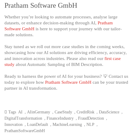
Pratham Software GmbH
Whether you’re looking to automate processes, analyse large
datasets, or enhance decision-making through AI,
Pratham
Software GmbH
is here to support your journey with our tailor-
made solutions.
Stay tuned as we roll out more case studies in the coming weeks,
showcasing how our AI solutions are driving efficiency, accuracy,
and innovation across industries. Please also read our
first case
study
about Automatic Sampling of BIM Description.
Ready to harness the power of AI for your business? 💡 Contact us
today to explore how
Pratham Software GmbH
can be your trusted
partner in AI transformation.
,
,
,
,
,
Tags
AI
AIinGermany
CaseStudy
CreditRisk
DataScience
,
,
,
DigitalTransformation
FinanceIndustry
FraudDetection
,
,
,
,
Innovation
LoanDefault
MachineLearning
NLP
PrathamSoftwareGmbH