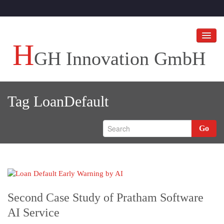
H
GH Innovation GmbH
HGH Innovation GmbH
Tag
LoanDefault
Ihr Unternehmen an die Spitze bringen!
HGH BLOGS
Go
Referenzen
Second Case Study of Pratham Software
AI Service