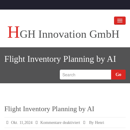
H
GH Innovation GmbH
HGH Innovation GmbH
Flight Inventory Planning by AI
Ihr Unternehmen an die Spitze bringen!
HGH BLOGS
Go
Referenzen
Flight Inventory Planning by AI
für
Okt. 11,2024
Kommentare deaktiviert
By Henri
Flight